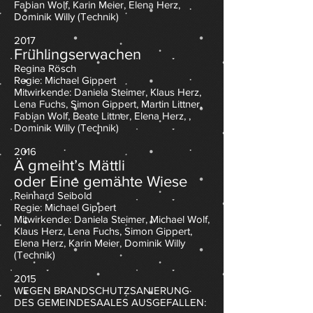
Fabian Wolf, Karin Meier, Elena Herz
,
Do
minik Willy (Technik)
2017
Frühlingserwachen
Regina Rösch
Regie: Michael Gippert
Mitwirkende: Daniela Steimer, Klaus Herz,
Lena Fuchs, Simon Gippert, Martin Littner,
Fabian Wolf, Beate Littner, Elena Herz,
,
Do
minik Willy (Technik)
2016
Ä gmeiht’s Mättli
oder Eine gemähte Wiese
Reinhard Seibold
Regie: Michael Gippert
Mitwirkende: Daniela Steimer, Michael Wolf,
Klaus Herz, Lena Fuchs, Simon Gippert,
Elena Herz, Karin Meier
,
Do
minik Willy
(Technik)
2015
WEGEN BRANDSCHUTZSANIERUNG
DES GEMEINDESAALES AUSGEFALLEN: