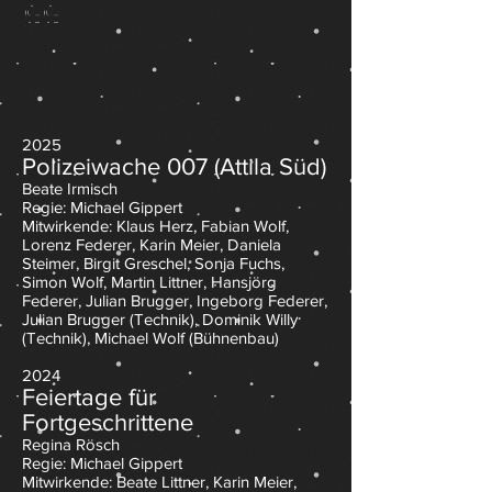
2012/2013
2010/2011
2012/2013
2010/2011
guter
eine
Plunderhosen
Rathaus
guter
eine
Plunderhosen
Rathaus
2014/2015
2013/2014
2008/2009
2006/2007
2005/2006
2007/2008
2014/2015
2013/2014
2008/2009
2006/2007
2005/2006
2007/2008
Grund
gemähte
Grund
gemähte
2009/2010
2004/2005
2009/2010
2004/2005
zum
Wiese
zum
Wiese
Feiern
Feiern
2016/2017
2016/2017
2018/2019
2018/2019
2025
Polizeiwache 007 (Attila Süd)
Beate Irmisch
Regie: Michael Gippert
Mitwirkende: Klaus Herz, Fabian Wolf,
Lorenz Federer, Karin Meier, Daniela
Steimer, Birgit Greschel, Sonja Fuchs,
Simon Wolf, Martin Littner, Hansjörg
Federer,
Julian Brugger, Ingeborg Federer,
Julian Brugger (Technik), Dominik Willy
(Technik), Michael Wolf (Bühnenbau)
2024
Feiertage für
Fortgeschrittene
Regina Rösch
Regie: Michael Gippert
Mitwirkende: Beate Littner, Karin Meier,