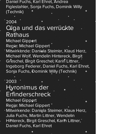
Daniel Fuchs, Karl Ehret, Andrea
Figlestahler, Sonja Fuchs
,
Do
minik Willy
(Technik)
2004
Olga und das verrückte
Rathaus
Michael Gippert
Regie: Michael Gippert
Mitwirkende: Daniela Steimer, Klaus Herz,
Michael Wolf, Wendelin Hintereck, Birgit
Greschel, Birgit Greschel, Karin Littner,
Ingeborg Federer, Daniel Fuchs, Karl Ehret,
Sonja Fuchs
,
Do
minik Willy (Technik)
2003
Hyronimus der
Erfinderschreck
Michael Gippert
Regie: Michael Gippert
Mitwirkende: Daniela Steimer, Klaus Herz,
Julia Fuchs, Martin Littner, Wendelin
Hintereck, Birgit Greschel, Karin Littner,
Daniel Fuchs, Karl Ehret