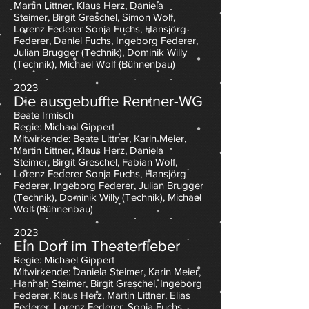
Martin Littner, Klaus Herz,
Daniela
Steimer,
Birgit Greschel, Simon Wolf,
Lorenz Federer Sonja Fuchs, Hansjörg
Federer, Daniel Fuchs, Ingeborg Federer,
Julian Brugger (Technik), Dominik Willy
(Technik), Michael Wolf (Bühnenbau)
2023
Die ausgebuffte Rentner-WG
Beate Irmisch
Regie: Michael Gippert
Mitwirkende: Beate Littner, Karin Meier,
Martin Littner, Klaus Herz,
Daniela
Steimer,
Birgit Greschel, Fabian Wolf,
Lorenz Federer Sonja Fuchs, Hansjörg
Federer, Ingeborg Federer, Julian Brugger
(Technik), Dominik Willy (Technik), Michael
Wolf (Bühnenbau)
2023
Ein Dorf im Theat
erfieber
Regie: Michael Gippert
Mitwirkende: Daniela Steimer, Karin Meier,
Hannah Steimer, Birgit Greschel, Ingeborg
Federer, Klaus Herz, Martin Littner, Elias
Federer, Lorenz F
ederer, Sonja Fuchs,